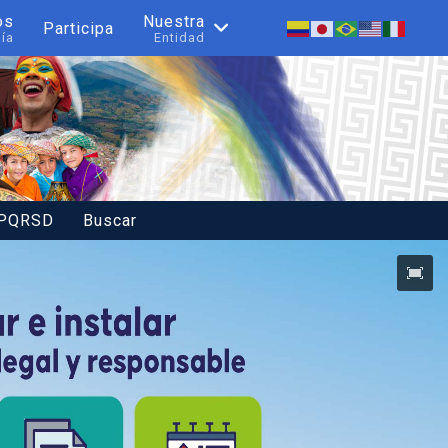
os
Nuestra
Participa
nía
Entidad
 PQRSD
Buscar