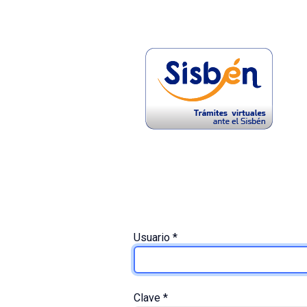
Usuario
*
Clave
*