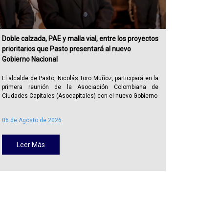
Doble calzada, PAE y malla vial, entre los proyectos
Alcaldía
prioritarios que Pasto presentará al nuevo
recuperar
Gobierno Nacional
publicid
El alcalde de Pasto, Nicolás Toro Muñoz, participará en la
La Alcal
primera reunión de la Asociación Colombiana de
Administra
Ciudades Capitales (Asocapitales) con el nuevo Gobierno
Policía Me
06 de Agosto de 2026
05 de Ago
Leer Más
Lee