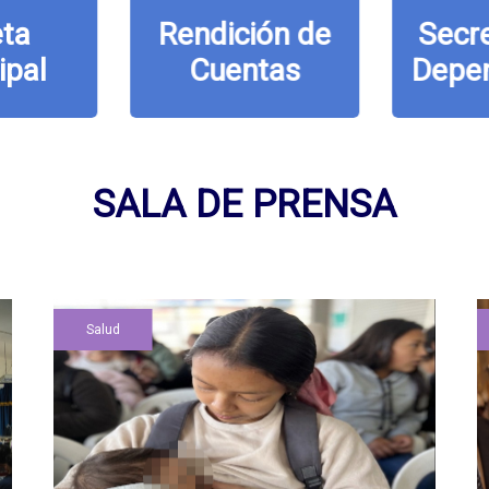
ta
Rendición de
Secre
ipal
Cuentas
Depe
SALA DE PRENSA
Salud