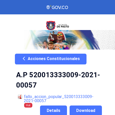
Acciones Constitucionales
A.P 520013333009-2021-
00057
fallo_accion_popular_520013333009-
2021-00057
Hot
Details
Download