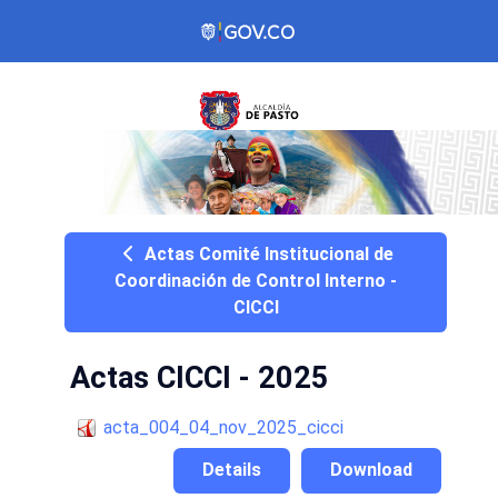
Actas Comité Institucional de
Coordinación de Control Interno -
CICCI
Actas CICCI - 2025
acta_004_04_nov_2025_cicci
Details
Download