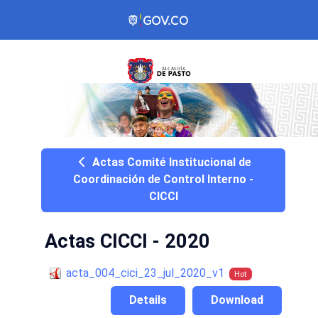
Actas Comité Institucional de
Coordinación de Control Interno -
CICCI
Actas CICCI - 2020
acta_004_cici_23_jul_2020_v1
Hot
Details
Download