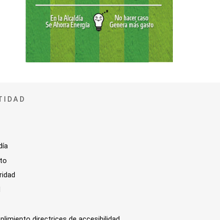
TIDAD
día
sto
ridad
l
plimiento directrices de accesibilidad