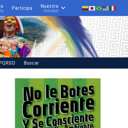
os
Nuestra
Participa
ía
Entidad
 PQRSD
Buscar