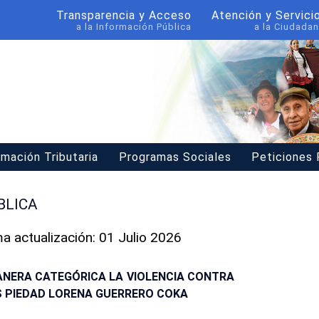
Transparencia y Acceso
Atención y Servici
a la Información Pública
a la Ciudadan
rmación Tributaria
Programas Sociales
Peticiones
BLICA
ma actualización: 01 Julio 2026
ANERA CATEGÓRICA LA VIOLENCIA CONTRA
 PIEDAD LORENA GUERRERO COKA