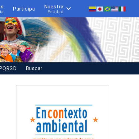
os
Nuestra
Participa
ía
Entidad
 PQRSD
Buscar