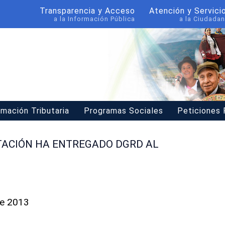
Transparencia y Acceso
Atención y Servici
a la Información Pública
a la Ciudadan
rmación Tributaria
Programas Sociales
Peticiones
TACIÓN HA ENTREGADO DGRD AL
re 2013