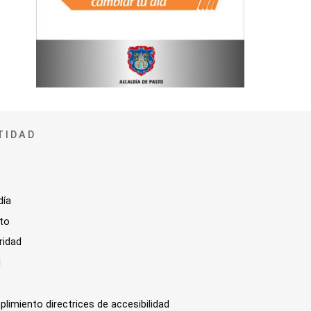
TIDAD
día
sto
ridad
l
plimiento directrices de accesibilidad