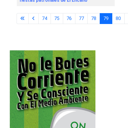
fiestas patronales de El Encano
74
75
76
77
78
79
80
Página 79 de 98