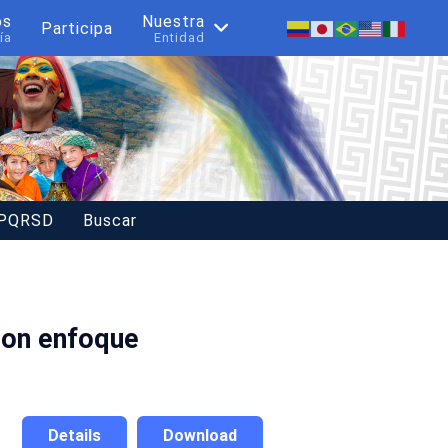
os
Nuestra
Participa
ía
Entidad
 PQRSD
Buscar
con enfoque
Details
Download