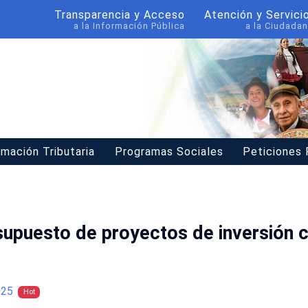
Transparencia y Acceso
Atención y Servici
a la Información Pública
a la Ciudadan
rmación Tributaria
Programas Sociales
Peticiones
supuesto de proyectos de inversión 
025
Hot