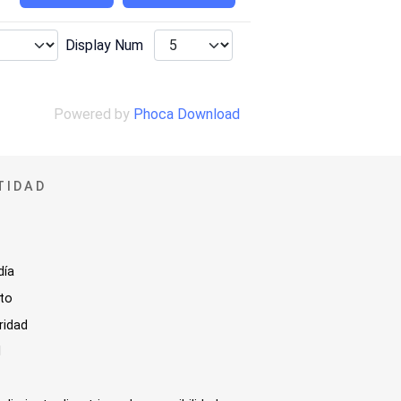
Display Num
Powered by
Phoca Download
TIDAD
día
sto
ridad
l