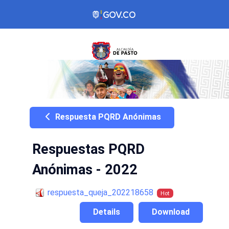
Respuesta PQRD Anónimas
Respuestas PQRD
Anónimas - 2022
respuesta_queja_202218658
Hot
Details
Download