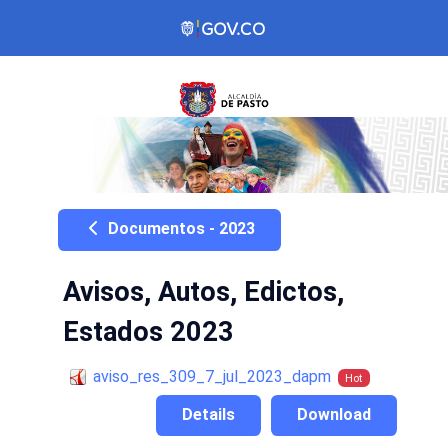
Documentos - 2023
Avisos, Autos, Edictos,
Estados 2023
aviso_res_309_7_jul_2023_dapm
Hot
Details
Download