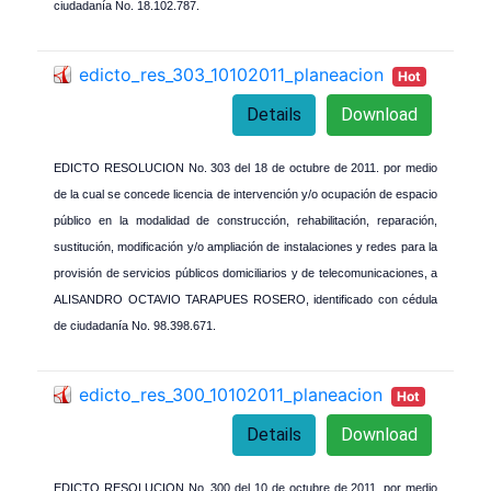
ciudadanía No. 18.102.787.
edicto_res_303_10102011_planeacion
Hot
Details
Download
EDICTO RESOLUCION No. 303 del 18 de octubre de 2011. por medio
de la cual se concede licencia de intervención y/o ocupación de espacio
público en la modalidad de construcción, rehabilitación, reparación,
sustitución, modificación y/o ampliación de instalaciones y redes para la
provisión de servicios públicos domiciliarios y de telecomunicaciones, a
ALISANDRO OCTAVIO TARAPUES ROSERO, identificado con cédula
de ciudadanía No. 98.398.671.
edicto_res_300_10102011_planeacion
Hot
Details
Download
EDICTO RESOLUCION No. 300 del 10 de octubre de 2011, por medio