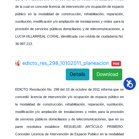
de la cual se concede licencia de intervención y/o ocupación de espacio
público en la modalidad de construcción, rehabilitación, reparación,
sustitución, modificación y/o ampliación de instalaciones y redes para la
provisión de servicios públicos domiciliarios y de telecomunicaciones, a
LUCIA VILLARREAL CORAL, identificada con cédula de ciudadanía No.
36.997.213.
edicto_res_298_10102011_planeacion
Hot
Details
Download
EDICTO Resolución No. 298
del 10 de octubre de 2011 informa que se
concedió
licencia de intervención y/o ocupación de espacio público en
la modalidad de
construcción, rehabilitación, reparación, sustitución,
modificación y/o ampliación de
instalaciones y redes para la provisión
de servicios públicos domiciliarios y de
telecomunicaciones, que en su
parte resolutiva establece: RESUELVE: ARTÍCULO
PRIMERO:
Conceder Licencia de Intervención de Espacio Publico en la modalidad