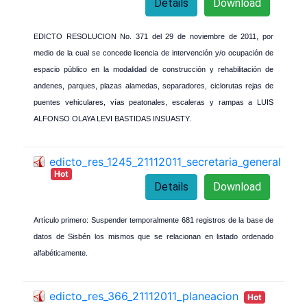
Details
Download
EDICTO RESOLUCION No. 371 del 29 de noviembre de 2011, por
medio de la cual se concede licencia de intervención y/o ocupación de
espacio público en la modalidad de construcción y rehabilitación de
andenes, parques, plazas alamedas, separadores, ciclorutas rejas de
puentes vehiculares, vías peatonales, escaleras y rampas a LUIS
ALFONSO OLAYA LEVI BASTIDAS INSUASTY.
edicto_res_1245_21112011_secretaria_general
Hot
Details
Download
Artículo primero: Suspender temporalmente 681 registros de la base de
datos de Sisbén los mismos que se relacionan en listado ordenado
alfabéticamente.
edicto_res_366_21112011_planeacion
Hot