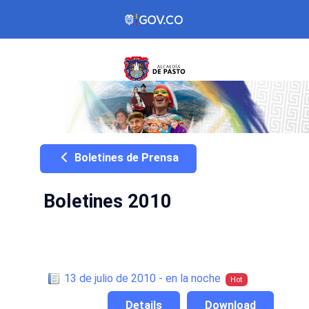
Boletines de Prensa
Boletines 2010
13 de julio de 2010 - en la noche
Hot
Details
Download