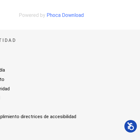
Powered by
Phoca Download
TIDAD
día
sto
ridad
l
plimiento directrices de accesibilidad