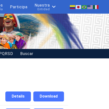
os
Nuestra
Participa
ía
Entidad
 PQRSD
Buscar
Details
Download