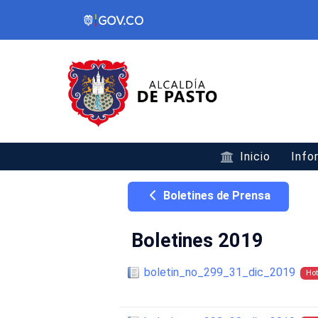
Inicio
Info
Boletines de Prensa
Boletines 2019
boletin_no_299_31_dic_2019
Hot