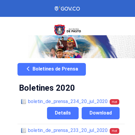
Boletines de Prensa
Boletines 2020
boletin_de_prensa_234_20_jul_2020
Hot
Details
Download
boletin_de_prensa_233_20_jul_2020
Hot