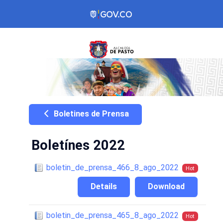
Boletines de Prensa
Boletínes 2022
boletin_de_prensa_466_8_ago_2022
Hot
Details
Download
boletin_de_prensa_465_8_ago_2022
Hot