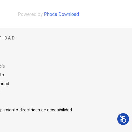
Powered by
Phoca Download
TIDAD
día
sto
ridad
l
plimiento directrices de accesibilidad