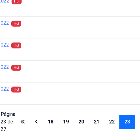
2022
Hot
2022
Hot
2022
Hot
2022
Hot
2022
Hot
Página
23 de
18
19
20
21
22
23
27