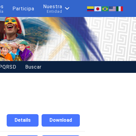
os
Nuestra
Participa
ía
Entidad
 PQRSD
Buscar
Details
Download