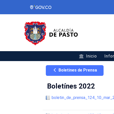
Inicio
Info
Boletines de Prensa
Boletínes 2022
boletin_de_prensa_124_10_mar_