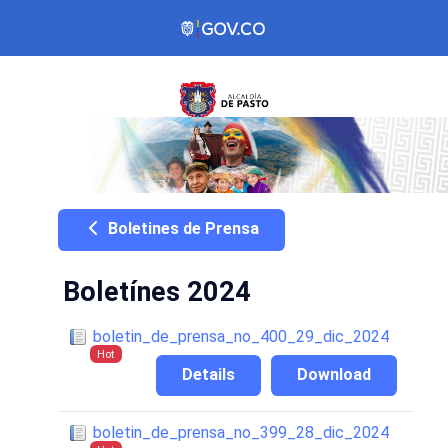
Boletines de Prensa
Boletínes 2024
boletin_de_prensa_no_400_29_dic_2024
Hot
Details
Download
boletin_de_prensa_no_399_28_dic_2024