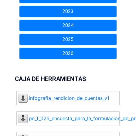
2023
2024
2025
2026
CAJA DE HERRAMIENTAS
infografia_rendicion_de_cuentas_v1
pe_f_025_encuesta_para_la_formulacion_de_pr