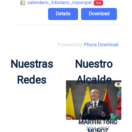
calendario_tributario_municipal
Hot
Details
Download
Powered by
Phoca Download
Nuestras
Nuestro
Redes
Alcalde
NICOLÁS
MARTÍN TORO
ALCALDE DE PASTO
2024 - 2027
MUÑOZ