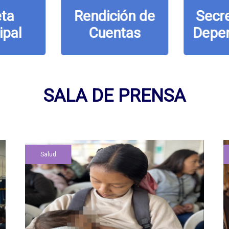
ta
Rendición de
Secre
ipal
Cuentas
Depe
SALA DE PRENSA
Salud