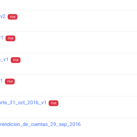
_v2
Hot
v1
Hot
6_v1
Hot
v1
Hot
orte_31_oct_2016_v1
Hot
_rendicion_de_cuentas_29_sep_2016