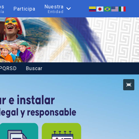
os
Nuestra
Participa
nía
Entidad
 PQRSD
Buscar