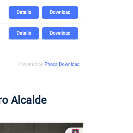
Details
Download
Details
Download
Powered by
Phoca Download
ro Alcalde