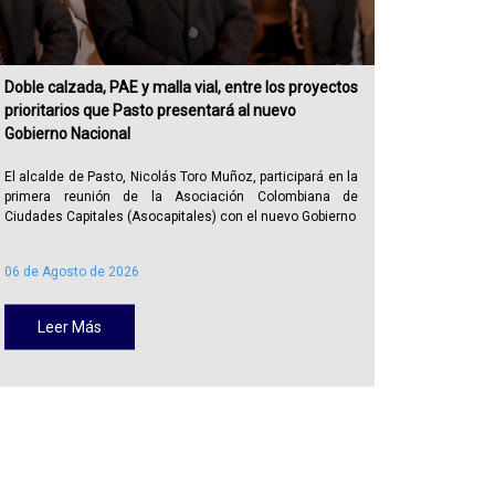
Doble calzada, PAE y malla vial, entre los proyectos
Alcaldía
prioritarios que Pasto presentará al nuevo
recuperar
Gobierno Nacional
publicid
El alcalde de Pasto, Nicolás Toro Muñoz, participará en la
La Alcal
primera reunión de la Asociación Colombiana de
Administra
Ciudades Capitales (Asocapitales) con el nuevo Gobierno
Policía Me
06 de Agosto de 2026
05 de Ago
Leer Más
Lee