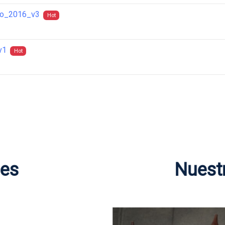
go_2016_v3
Hot
v1
Hot
des
Nuest