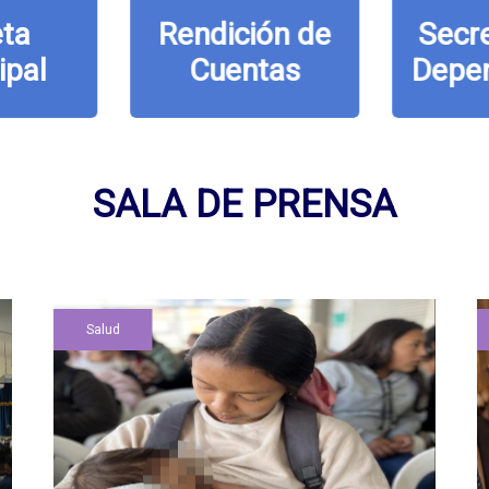
ta
Rendición de
Secre
ipal
Cuentas
Depe
SALA DE PRENSA
Salud