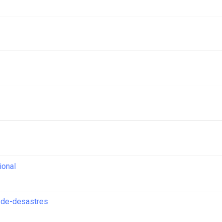
ional
y-de-desastres