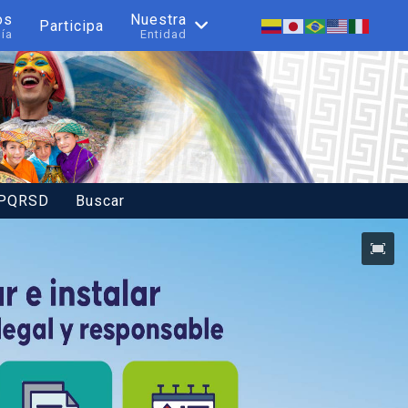
os
Nuestra
Participa
nía
Entidad
 PQRSD
Buscar