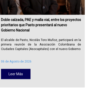
Doble calzada, PAE y malla vial, entre los proyectos
Alcaldía
prioritarios que Pasto presentará al nuevo
recuperar
Gobierno Nacional
publicid
El alcalde de Pasto, Nicolás Toro Muñoz, participará en la
La Alcal
primera reunión de la Asociación Colombiana de
Administra
Ciudades Capitales (Asocapitales) con el nuevo Gobierno
Policía Me
06 de Agosto de 2026
05 de Ago
Leer Más
Lee