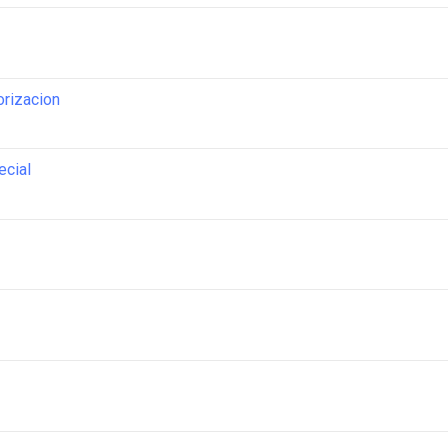
orizacion
ecial
e