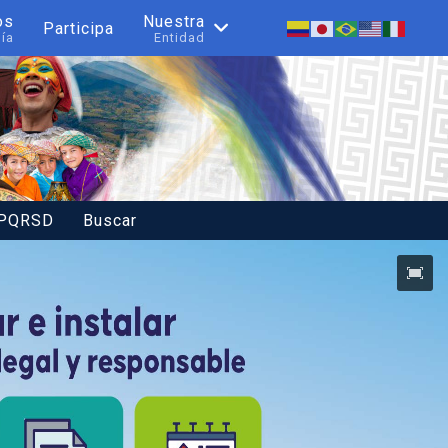
os
Nuestra
Participa
nía
Entidad
 PQRSD
Buscar