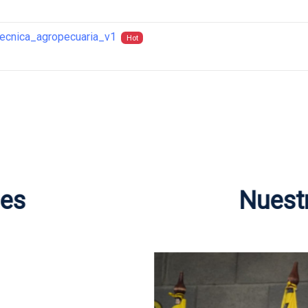
tecnica_agropecuaria_v1
Hot
des
Nuest