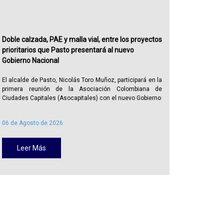
Doble calzada, PAE y malla vial, entre los proyectos
Alcaldía
prioritarios que Pasto presentará al nuevo
recuperar
Gobierno Nacional
publicid
El alcalde de Pasto, Nicolás Toro Muñoz, participará en la
La Alcal
primera reunión de la Asociación Colombiana de
Administra
Ciudades Capitales (Asocapitales) con el nuevo Gobierno
Policía Me
06 de Agosto de 2026
05 de Ago
Leer Más
Lee