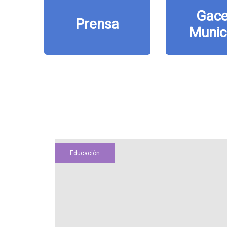
Gace
Prensa
Munic
Educación