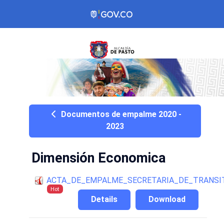
Documentos de empalme 2020 -
2023
Dimensión Economica
ACTA_DE_EMPALME_SECRETARIA_DE_TRANSI
Hot
Details
Download