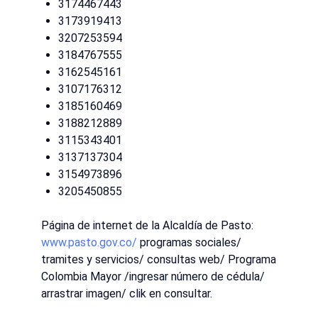
3174467443
3173919413
3207253594
3184767555
3162545161
3107176312
3185160469
3188212889
3115343401
3137137304
3154973896
3205450855
Página de internet de la Alcaldía de Pasto:
www.pasto.gov.co/
programas sociales/
tramites y servicios/ consultas web/ Programa
Colombia Mayor /ingresar número de cédula/
arrastrar imagen/ clik en consultar.