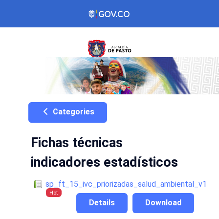
Categories
Fichas técnicas
indicadores estadísticos
sp_ft_15_ivc_priorizadas_salud_ambiental_v1
Hot
Details
Download