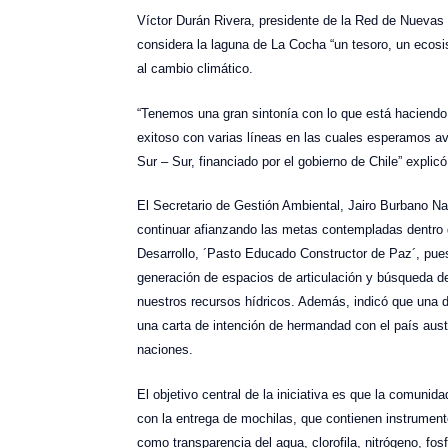
Víctor Durán Rivera, presidente de la Red de Nuevas I
considera la laguna de La Cocha “un tesoro, un ecosi
al cambio climático.
“Tenemos una gran sintonía con lo que está haciendo 
exitoso con varias líneas en las cuales esperamos ava
Sur – Sur, financiado por el gobierno de Chile” explic
El Secretario de Gestión Ambiental, Jairo Burbano N
continuar afianzando las metas contempladas dentro 
Desarrollo, ´Pasto Educado Constructor de Paz´, pues
generación de espacios de articulación y búsqueda d
nuestros recursos hídricos. Además, indicó que una de
una carta de intención de hermandad con el país aust
naciones.
El objetivo central de la iniciativa es que la comunid
con la entrega de mochilas, que contienen instrumen
como transparencia del agua, clorofila, nitrógeno, fo