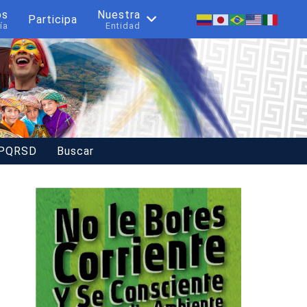
os
Nuestra
Participa
ía
Entidad
 PQRSD
Buscar