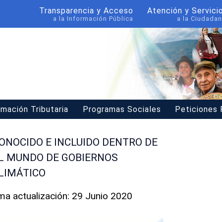
Transparencia y Acceso
Atención y Servici
a la Información Pública
a la Ciudadan
rmación Tributaria
Programas Sociales
Peticiones
ONOCIDO E INCLUIDO DENTRO DE
L MUNDO DE GOBIERNOS
LIMÁTICO
ima actualización: 29 Junio 2020