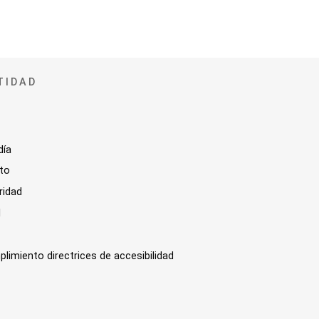
TIDAD
día
sto
ridad
l
plimiento directrices de accesibilidad