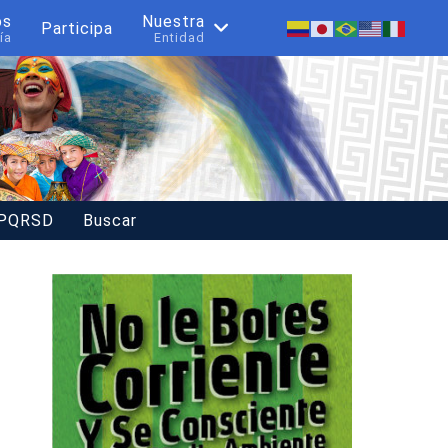
os
Nuestra
Participa
ía
Entidad
 PQRSD
Buscar