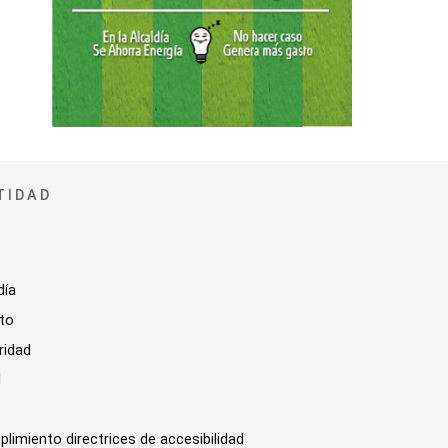
TIDAD
día
sto
ridad
l
plimiento directrices de accesibilidad