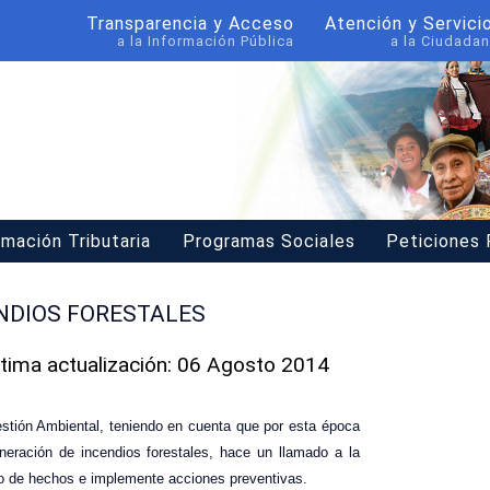
Transparencia y Acceso
Atención y Servici
a la Información Pública
a la Ciudadan
rmación Tributaria
Programas Sociales
Peticiones
NDIOS FORESTALES
ltima actualización: 06 Agosto 2014
estión Ambiental, teniendo en cuenta que por esta época
neración de incendios forestales, hace un llamado a la
po de hechos e implemente acciones preventivas.