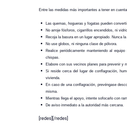
Entre las medidas más importantes a tener en cuenta
Las quemas, hogueras y fogatas pueden convertir
No arroje fósforos, cigarrillos encendidos, ni vidr
Recoja la basura en un lugar apropiado. Nunca l
No use globos, ni ninguna clase de pólvora.
Realice periódicamente manteniendo al equipo 
chispas.
Elabore con sus vecinos planes para prevenir y mi
Si reside cerca del lugar de conflagración, hu
vivienda.
En caso de una conflagración, prevéngase desco
misma.
Mientras llega el apoyo, intente sofocarlo con ram
De aviso inmediato a la autoridad más cercana.
[redes][/redes]