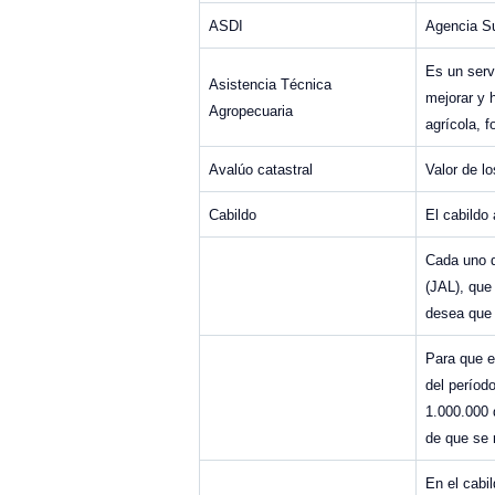
ASDI
Agencia Su
Es un serv
Asistencia Técnica
mejorar y 
Agropecuaria
agrícola, f
Avalúo catastral
Valor de l
Cabildo
El cabildo
Cada uno d
(JAL), que
desea que 
Para que e
del períod
1.000.000 
de que se r
En el cabi