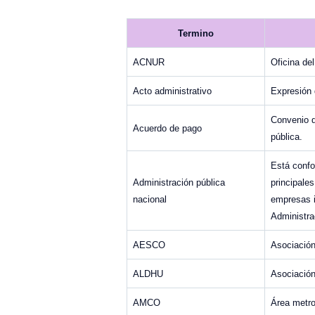
Termino
ACNUR
Oficina de
Acto administrativo
Expresión d
Convenio q
Acuerdo de pago
pública.
Está confo
Administración pública
principale
nacional
empresas i
Administra
AESCO
Asociación
ALDHU
Asociació
AMCO
Área metro