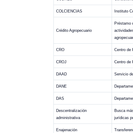
COLCIENCIAS
Instituto 
Préstamo d
Crédito Agropecuario
actividade
agropecuar
CRO
Centro de 
CROJ
Centro de 
DAAD
Servicio 
DANE
Departamen
DAS
Departamen
Descentralización
Busca más 
administrativa
jurídicas 
Enajenación
Transferen