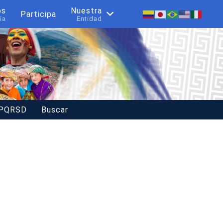
os
Nuestra
Participa
ía
Entidad
 PQRSD
Buscar