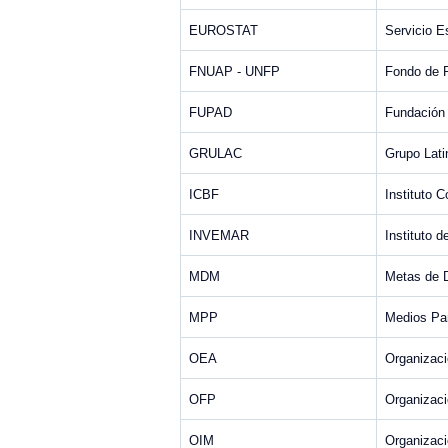
EUROSTAT
Servicio E
FNUAP - UNFP
Fondo de P
FUPAD
Fundación 
GRULAC
Grupo Lat
ICBF
Instituto 
INVEMAR
Instituto 
MDM
Metas de D
MPP
Medios Pa
OEA
Organizac
OFP
Organizac
OIM
Organizaci