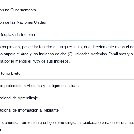
ión no Gubernamental
ón de las Naciones Unidas
Desplazada Ineterna
propietario, poseedor tenedor a cualquier titulo, que directamente o con el c
 no supere el área y los ingresos de dos (2) Unidades Agrícolas Familiares y 
ia por lo menos el 70% de sus ingresos.
nterno Bruto
e protección a víctimas y testigos de la trata
acional de Aprendizaje
acional de Información al Migrante
 económica, proveniente del gobierno dirigida al ciudadano para cubrir una n
a.