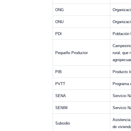
ONG
Organizac
ONU
Organizaci
PDI
Población 
Campesino 
Pequeño Productor
rural, que
agropecuar
PIB
Producto I
PVTT
Programa d
SENA
Servicio N
SENIM
Servicio N
Asistencia
Subsidio
de viviend