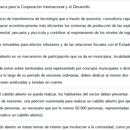
eca para la Cooperación Internacional y el Desarrollo
icio de transferencia de tecnología que a través de asesoría, consultoría ca
hacer económicamente más eficientes los sistemas de producción de las explo
orestal, pecuaria y piscícola y contribuir al mejoramiento de los niveles de ing
os inmuebles para efectos tributarios y de las relaciones fiscales con el Estad
 abierto es un mecanismo de participación que se da en municipios, localida
e estos entes territoriales está representado por concejos municipales o distr
 a lo largo de su período de sesiones ordinarias, deben dedicar al menos dos 
sean analizadas y tenidas en cuenta.
l cabildo abierto se pueda realizar, los habitantes del sector deben presentar
o de sesiones, una petición sustentada para realizar un cabildo abierto (por ej
de personas, es necesario que por lo menos 50.000 personas, representadas p
ealice un cabildo abierto).
ldo abierto se tratan temas de interés que involucran a la comunidad, como po