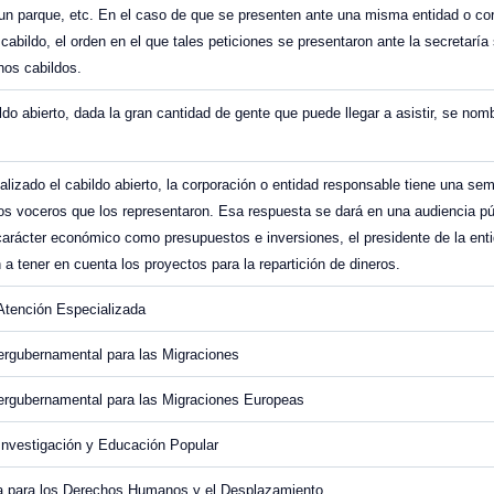
 un parque, etc. En el caso de que se presenten ante una misma entidad o co
 cabildo, el orden en el que tales peticiones se presentaron ante la secretaría
hos cabildos.
ldo abierto, dada la gran cantidad de gente que puede llegar a asistir, se no
alizado el cabildo abierto, la corporación o entidad responsable tiene una s
os voceros que los representaron. Esa respuesta se dará en una audiencia púb
arácter económico como presupuestos e inversiones, el presidente de la enti
 a tener en cuenta los proyectos para la repartición de dineros.
Atención Especializada
ergubernamental para las Migraciones
ergubernamental para las Migraciones Europeas
Investigación y Educación Popular
a para los Derechos Humanos y el Desplazamiento