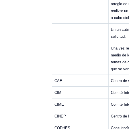
arreglo de
realizar un
a cabo dic
En un cabi
solicitud.
Una vez re
medio de l
temas de c
que se van
CAE
Centro de 
CIM
Comité Int
CIME
Comité Int
CINEP
Centro de 
CODHES
Consultorí