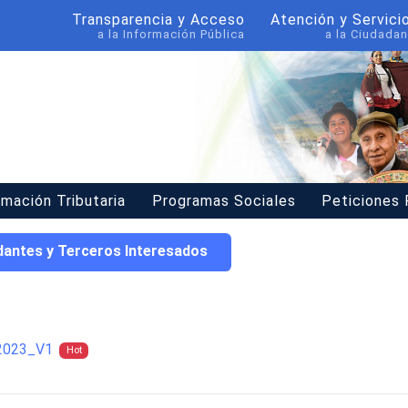
Transparencia y Acceso
Atención y Servici
a la Información Pública
a la Ciudadan
rmación Tributaria
Programas Sociales
Peticiones
dantes y Terceros Interesados
_2023_V1
Hot