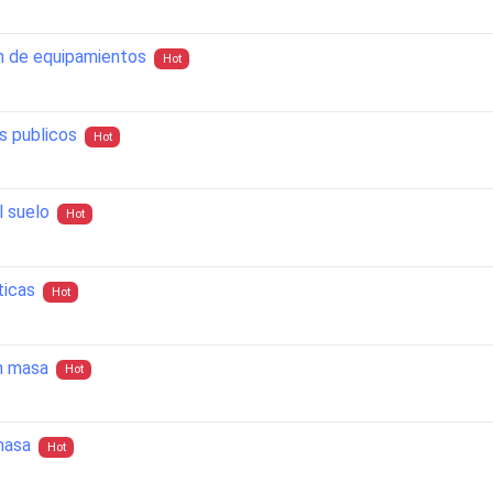
on de equipamientos
Hot
s publicos
Hot
l suelo
Hot
ticas
Hot
n masa
Hot
masa
Hot