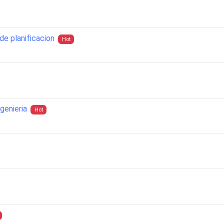
de planificacion
Hot
genieria
Hot