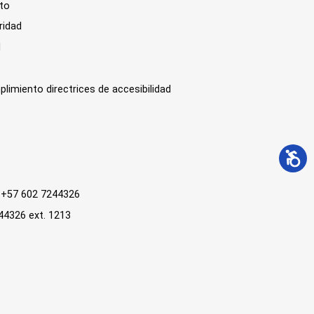
sto
ridad
l
plimiento directrices de accesibilidad
 : +57 602 7244326
244326 ext. 1213