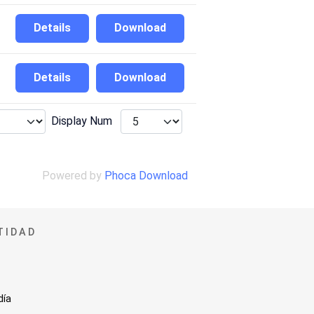
Details
Download
Details
Download
Display Num
Powered by
Phoca Download
TIDAD
día