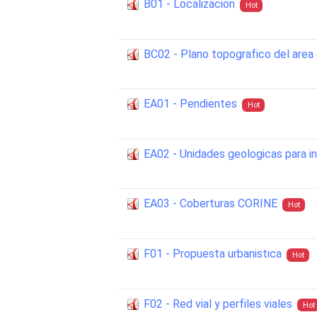
B01 - Localizacion
Hot
BC02 - Plano topografico del area 
EA01 - Pendientes
Hot
EA02 - Unidades geologicas para in
EA03 - Coberturas CORINE
Hot
F01 - Propuesta urbanistica
Hot
F02 - Red vial y perfiles viales
Hot