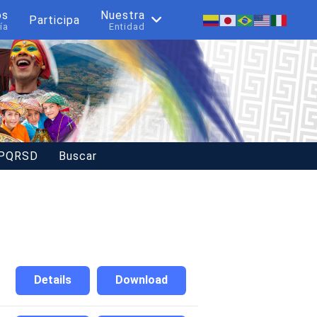
os
Nuestra
Participa
ía
Entidad
 PQRSD
Buscar
Details
Download