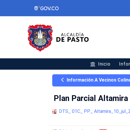
Inicio
Info
Información A Vecinos Colin
Plan Parcial Altamira
DTS_ 01C_ PP_ Altamira_10_jul