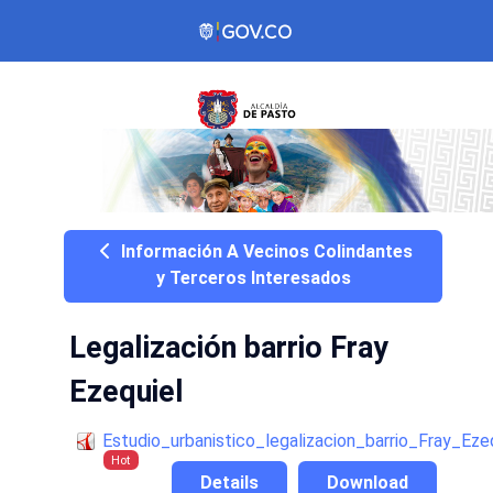
Información A Vecinos Colindantes
y Terceros Interesados
Legalización barrio Fray
Ezequiel
Estudio_urbanistico_legalizacion_barrio_Fray_Eze
Hot
Details
Download