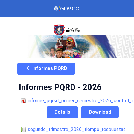
Informes PQRD
Informes PQRD - 2026
informe_pqrsd_primer_semestre_2026_control_i
Details
Download
segundo_trimestre_2026_tiempo_respuestas