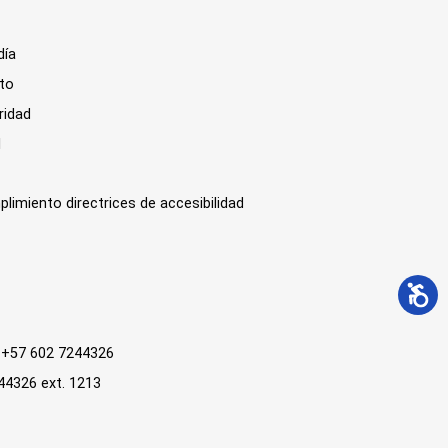
día
sto
ridad
l
plimiento directrices de accesibilidad
 : +57 602 7244326
244326 ext. 1213