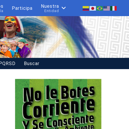
os
Nuestra
Participa
ía
Entidad
 PQRSD
Buscar