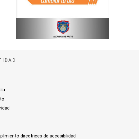
TIDAD
día
sto
ridad
l
plimiento directrices de accesibilidad