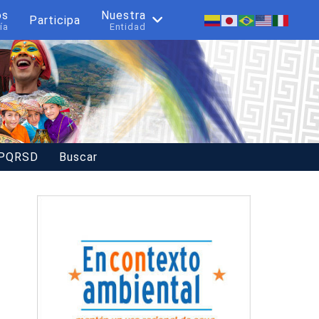
os
Nuestra
Participa
ía
Entidad
 PQRSD
Buscar