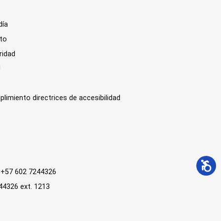
día
sto
ridad
l
plimiento directrices de accesibilidad
 : +57 602 7244326
244326 ext. 1213