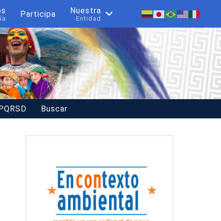
os
Nuestra
Participa
ía
Entidad
 PQRSD
Buscar