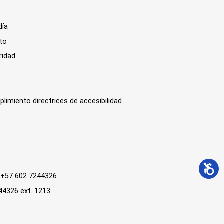
día
sto
ridad
l
plimiento directrices de accesibilidad
 : +57 602 7244326
244326 ext. 1213