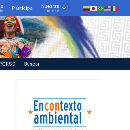
os
Nuestra
Participa
ía
Entidad
 PQRSD
Buscar