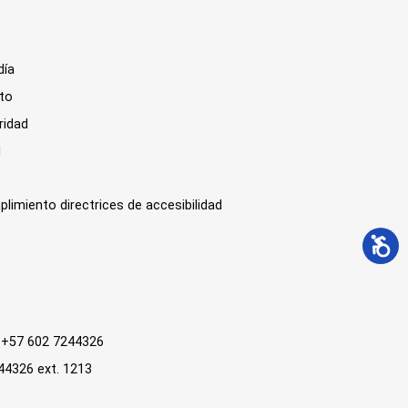
día
sto
ridad
l
plimiento directrices de accesibilidad
 : +57 602 7244326
244326 ext. 1213