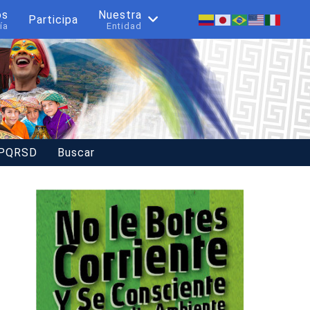
os
Nuestra
Participa
ía
Entidad
 PQRSD
Buscar