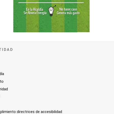
TIDAD
día
sto
ridad
l
plimiento directrices de accesibilidad