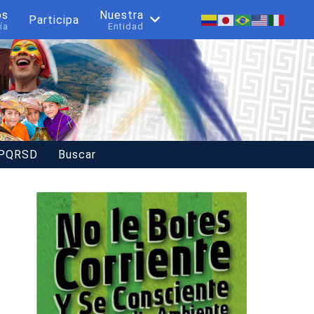
os
Nuestra
Participa
ía
Entidad
 PQRSD
Buscar