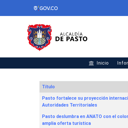
Inicio
Info
Título
Articles
Pasto fortalece su proyección internaci
Autoridades Territoriales
Pasto deslumbra en ANATO con el colori
amplia oferta turística