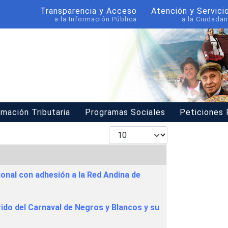
Transparencia y Acceso
Atención y Servici
a la Información Pública
a la Ciudadan
rmación Tributaria
Programas Sociales
Peticiones
Mostrar #
onal con adhesión a la Red Andina de
do del Carnaval de Negros y Blancos y su