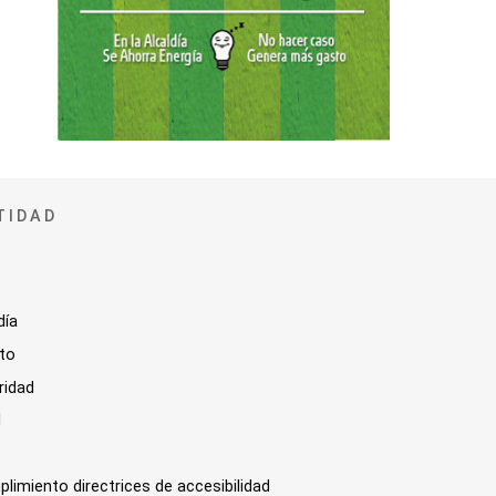
TIDAD
día
sto
ridad
l
plimiento directrices de accesibilidad