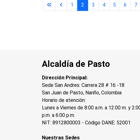
1
2
3
4
5
6
7
Alcaldía de Pasto
Dirección Principal:
Sede San Andres: Carrera 28 # 16 -18
San Juan de Pasto, Nariño, Colombia
Horario de atención:
Lunes a Viernes de 8:00 a.m. a 12:00 m. y 2:0
p.m. a 6:00 p.m.
NIT: 8912800003 - Código DANE: 52001
Nuestras Sedes