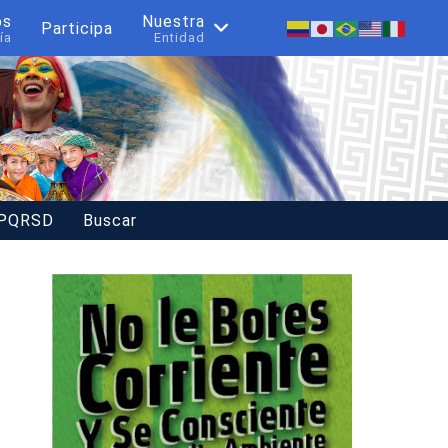
os
Nuestra
Participa
ía
Entidad
 PQRSD
Buscar