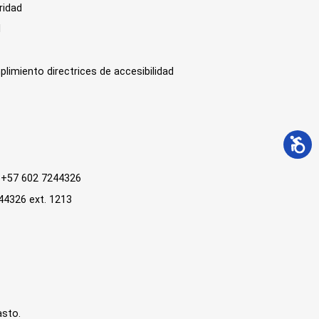
ridad
l
plimiento directrices de accesibilidad
 : +57 602 7244326
244326 ext. 1213
asto.