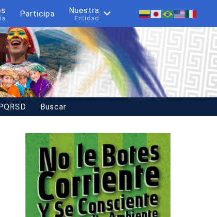
os
Nuestra
Participa
ía
Entidad
 PQRSD
Buscar