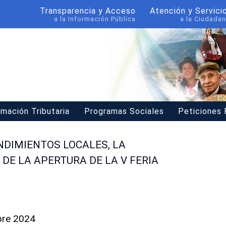
Transparencia y Acceso
Atención y Servici
a la Información Pública
a la Ciudadan
rmación Tributaria
Programas Sociales
Peticiones
NDIMIENTOS LOCALES, LA
 DE LA APERTURA DE LA V FERIA
bre 2024