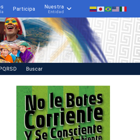
os
Nuestra
Participa
ía
Entidad
 PQRSD
Buscar