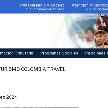
Transparencia y Acceso
Atención y Servici
a la Información Pública
a la Ciudadan
rmación Tributaria
Programas Sociales
Peticiones
 TURISMO COLOMBIA TRAVEL
bre 2024