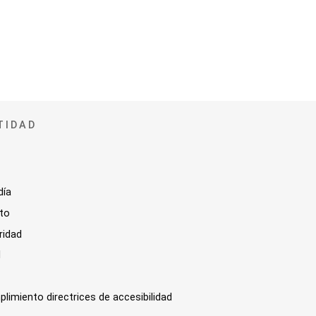
TIDAD
día
sto
ridad
l
plimiento directrices de accesibilidad