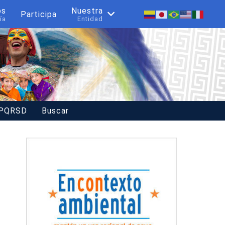
os
Nuestra
Participa
ía
Entidad
 PQRSD
Buscar