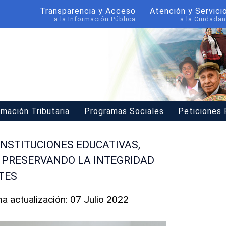
Transparencia y Acceso
Atención y Servici
a la Información Pública
a la Ciudadan
rmación Tributaria
Programas Sociales
Peticiones
 INSTITUCIONES EDUCATIVAS,
 PRESERVANDO LA INTEGRIDAD
TES
ma actualización: 07 Julio 2022