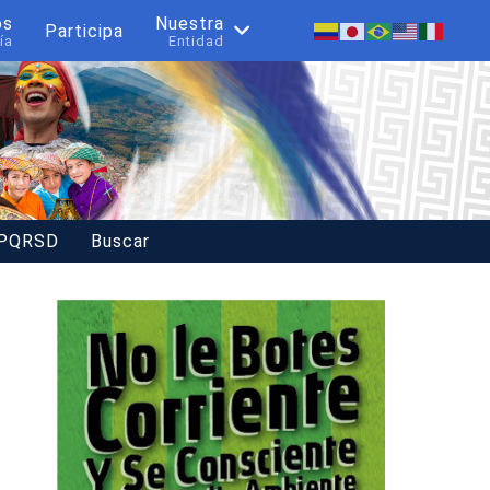
os
Nuestra
Participa
ía
Entidad
 PQRSD
Buscar