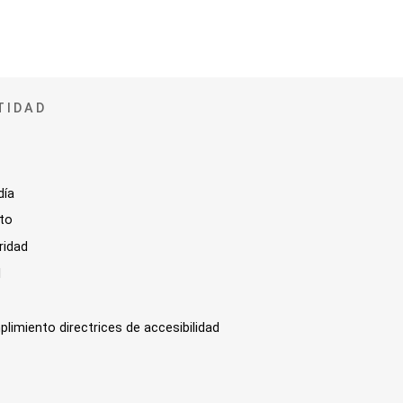
TIDAD
día
sto
ridad
l
plimiento directrices de accesibilidad