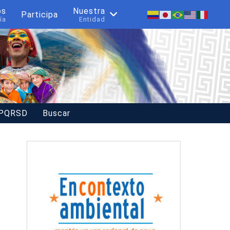
os
Nuestra
Participa
ía
Entidad
 PQRSD
Buscar