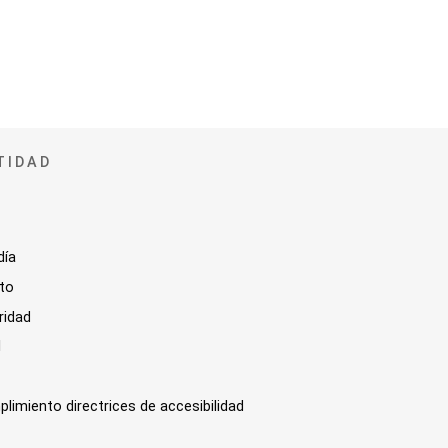
TIDAD
día
sto
ridad
l
plimiento directrices de accesibilidad