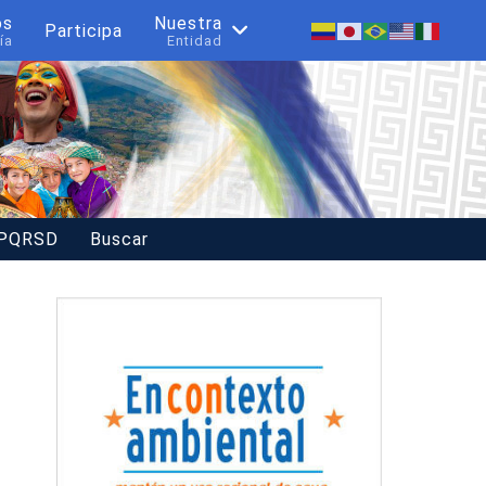
os
Nuestra
Participa
ía
Entidad
 PQRSD
Buscar