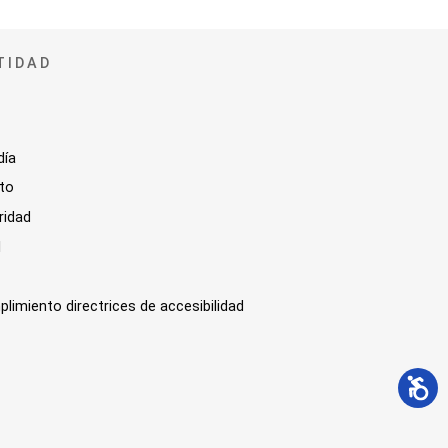
TIDAD
día
sto
ridad
l
plimiento directrices de accesibilidad