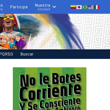
os
Nuestra
Participa
ía
Entidad
 PQRSD
Buscar