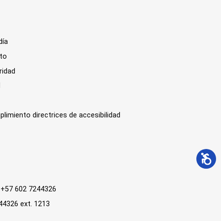
día
sto
ridad
l
plimiento directrices de accesibilidad
 : +57 602 7244326
244326 ext. 1213