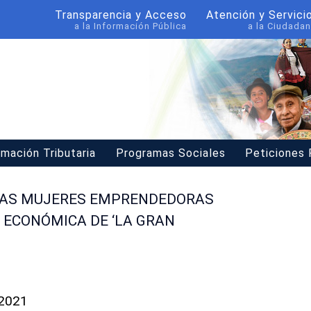
Transparencia y Acceso
Atención y Servici
a la Información Pública
a la Ciudadan
rmación Tributaria
Programas Sociales
Peticiones
 LAS MUJERES EMPRENDEDORAS
 ECONÓMICA DE ‘LA GRAN
 2021