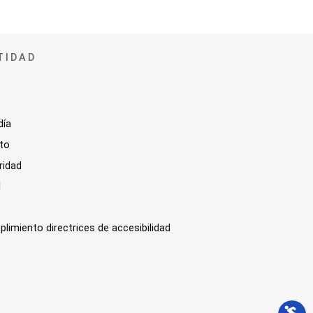
TIDAD
día
sto
ridad
l
plimiento directrices de accesibilidad