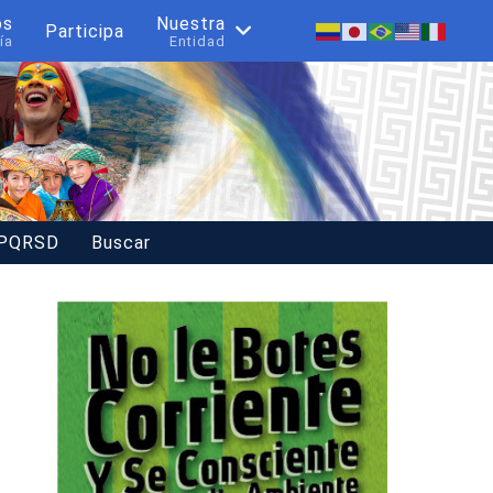
os
Nuestra
Participa
ía
Entidad
 PQRSD
Buscar