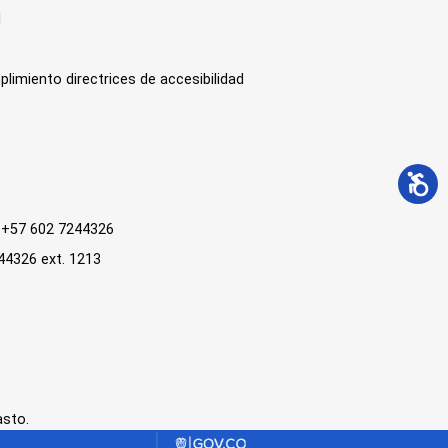
l
plimiento directrices de accesibilidad
 : +57 602 7244326
244326 ext. 1213
asto.