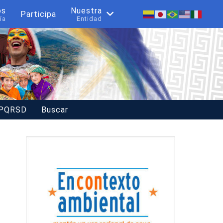
os
Nuestra
Participa
ía
Entidad
 PQRSD
Buscar