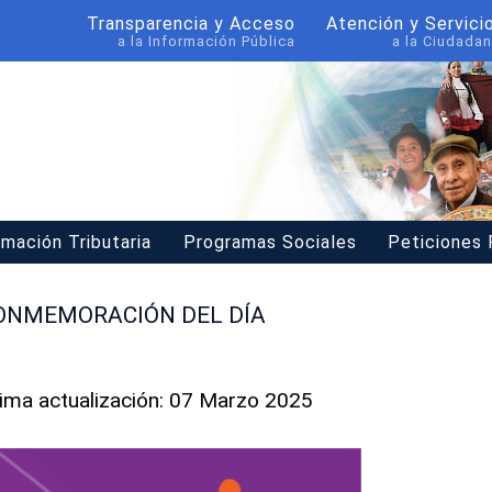
Transparencia y Acceso
Atención y Servici
a la Información Pública
a la Ciudadan
rmación Tributaria
Programas Sociales
Peticiones
CONMEMORACIÓN DEL DÍA
tima actualización: 07 Marzo 2025