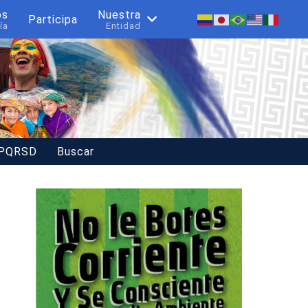
os
Nuestra
Participa
ía
Entidad
 PQRSD
Buscar