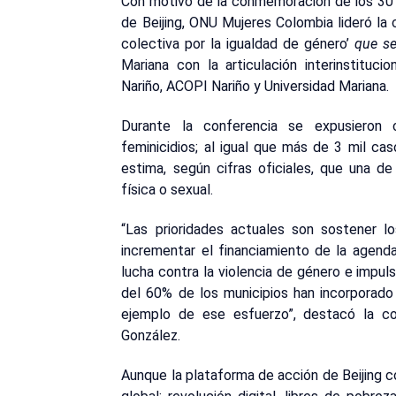
Con motivo de la conmemoración de los 30 
de Beijing, ONU Mujeres Colombia lideró la 
colectiva por la igualdad de género’
que s
Mariana con la articulación interinstituc
Nariño, ACOPI Nariño y Universidad Mariana.
Durante la conferencia se expusieron
feminicidios; al igual que más de 3 mil ca
estima, según cifras oficiales, que una d
física o sexual.
“Las prioridades actuales son sostener l
incrementar el financiamiento de la agenda 
lucha contra la violencia de género e impuls
del 60% de los municipios han incorporado 
ejemplo de ese esfuerzo”, destacó la co
González.
Aunque la plataforma de acción de Beijing co