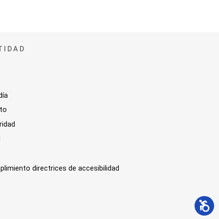
TIDAD
día
sto
ridad
l
plimiento directrices de accesibilidad