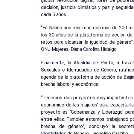
global: revolución digital, libres de pobre
decisión, justicia climática y paz y segurid
cada 5 años.
“En Nariño nos reunimos con más de 200 muj
los 30 años de la plataforma de acción de 
retos para alcanzar la igualdad de género”,
ONU Mujeres, Diana Carolina Hidalgo.
Finalmente, la Alcaldía de Pasto, a travé
Sexuales e Identidades de Género, ratifi
agenda de la plataforma de acción de Beijin
brecha laboral y económica.
“Tenemos dos proyectos muy importantes 
económico de las mujeres’ para capacitarla
proyecto es ‘Gobernanza y Liderazgo’ para
entre ellas. También estamos trabajando po
brecha de género”, concluyó la secret
Identidades de Género, Jaqueline Castillo.