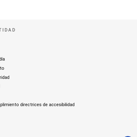
TIDAD
día
sto
ridad
l
plimiento directrices de accesibilidad