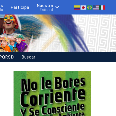
os
Nuestra
Participa
ía
Entidad
 PQRSD
Buscar